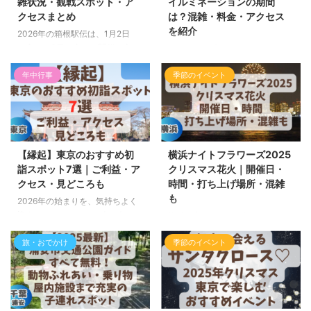
雑状況・観戦スポット・ア
イルミネーションの期間
クセスまとめ
は？混雑・料金・アクセス
を紹介
2026年の箱根駅伝は、1月2日
（金）・3日（土）の開催。金・
冬になると「どこかキラキラした
土の開催ということもあり、「今
場所に行きたい…」と思ったと
年は例年以上に混みそう…」と感
年中行事
季節のイベント
き、必ず候補に入るのが三重県・
じている方も多いのではないでし
なばなの里。毎年進化を続けるイ
ょうか。 箱根駅伝は毎年チェッ
ルミネーションは、まるで光の海
クしているイベントですが、事前
に包まれるようなスケールで、大
に情報を知っているかどうかで、
人も子どもも思わず足を止めてし
当日の快適さがまったく違いま
まう美しさです。 特に2025〜
【縁起】東京のおすすめ初
横浜ナイトフラワーズ2025
す。 この記事では、 ・混雑しや
2026年シーズンは、光のトンネ
詣スポット7選｜ご利益・ア
クリスマス花火｜開催日・
すい場所・比較的見やすい穴場ス
ル「華回廊」や水上に映りこむイ
クセス・見どころも
時間・打ち上げ場所・混雑
ポット・アクセス方法・当日の移
ルミネーションが圧巻で、デート
も
動や注意点 を、初めて観戦する
にも家族のおでかけにもぴった
2026年の始まりを、気持ちよく
方にも分かりやすくまとめまし
り。 夕方にそっと灯りはじめる
迎えたい——。そんな人に向け
横浜の夜がいちばん輝くクリスマ
た。 第102回箱根駅伝2026の開
瞬間は、息をのむほどロマンチッ
て、東京で縁起がいいと人気の初
スイブに、「横浜ナイトフラワー
催情報 新春の風物詩として親し
クで、写真好きさんにも最高のロ
詣スポット7か所をまとめまし
旅・おでかけ
季節のイベント
ズ2025」の花火が夜空に咲きま
まれている箱根駅伝。第1 ...
ケーションです。 この記事で
た。 勝負運、出世運、恋愛運、
す。赤レンガ倉庫のクリスマスマ
は、開催期間・料金・混雑状況・
下町情緒まで、東京には魅力あふ
ーケットや、光の演出「ヨルノ
ア ...
れる寺社がたくさん。見どころと
ヨ」と同じ日に楽しめる特別な
おすすめポイントを紹介します。
夜。 この記事では、開催日・時