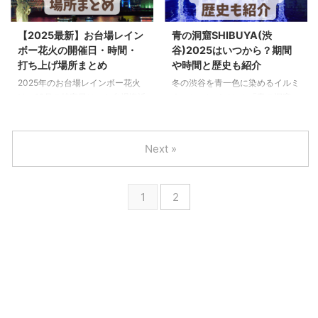
水色の夢のような光に包まれた空
わの雪原エリア、雪だるま作り、
間で、大人も子どもも思わず心が
雪の滑り台、人工降雪、夜はかま
【2025最新】お台場レイン
青の洞窟SHIBUYA(渋
ほっこり。 この記事では、今す
くらライトアップまで…。 まるで
ボー花火の開催日・時間・
谷)2025はいつから？期間
ぐ「行きたい！」イベントの情報
雪国にワープしたような冬の特別
打ち上げ場所まとめ
や時間と歴史も紹介
をまとめてご紹介します。 イベ
体験が、東京の真ん中で楽しめま
ント概要 キキ&ララと過ごす冬の
す。 しかも 入場無料。家族と行
2025年のお台場レインボー花火
冬の渋谷を青一色に染めるイルミ
魔法についてご紹介します！ 項
くのはもちろん、カップルや友だ
は、12月の特定日に、お台場海浜
ネーションイベント「青の洞窟
目内容イベント名東京タワーウィ
ち同士でも楽しめる、冬の人気イ
公園沖、「自由の女神像」近くで
SHIBUYA」。毎年「今年はいつ
ンターファンタジー2025 Little
ベントなんです。 この記事で
打ち上がり、冬の澄んだ空気と夜
から？」と話題になりますが、
Twin ...
は、 ✔ 開催日・場所・アクセス
景、イルミネーションとともに楽
2025年は12月4日(木)〜12月25日
Next »
✔ 雪遊びの内容✔ 事前予約 ...
しめる人気イベントです。 開催
(木) に開催されます。 点灯時間
日は全5回。毎回19:00から約5分
は 17:00〜22:00。渋谷公園通り
間。 音楽と合わせた「ミュージ
から代々木公園ケヤキ並木まで約
1
2
ック花火」やクリスマスイブの特
900mが、青の光のトンネルに変
別演出もあり、家族・カップル・
わります。 お出かけ前に「雰囲
友人連れでの参加におすすめで
気が知りたい」「混雑する？」と
す。 この記事では2025年のお台
気になる方のために、ここでは
場レインボー花火の開催スケジュ
開催期間・時間・アクセス・歴
ール、時間、実際に行った人の口
史・実際の口コミ をまとめてお
コミ、見どころを紹介していま
伝えします。 青の洞窟
す。 2025年の開催スケジュール
SHIBUYA2025はいつから？【日
開催日備考12 ...
程 ...