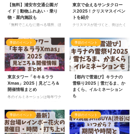
ぜひ2026年の初詣の参考になれ
間・打ち上げ場所・混雑・アクセ
【無料】浦安市交通公園ガ
東京で会えるサンタクロー
ば嬉しいです。 東京の縁起がい
スを紹介します。冬の澄んだ空に
イド｜動物ふれあい・乗り
ス2025！クリスマスイベン
い初詣スポット7選 増上寺｜勝運
上がる5分間の花火、ぜひ大切な
物・屋内施設も
トを紹介
アップ！東京タワーと写真映えす
人と楽しんでみてください。 こ
る人気スポット 項目内容所在地
の記事では、12月24日(水)のクリ
「無料でこんなに遊べる場所、ほ
クリスマスが近づくと、街はたく
東京都港区芝公園4-7-35アクセ
スマスイブ花火をメインにした、
かにある？」 千葉県浦安市にあ
さんの光と笑顔であふれます。
ス・都営三田線「御成門駅」「芝
クリスマスシーズンの情報をまと
る浦安市交通公園 は、未就学児
今年は「ただ見る」だけでなく
公園駅」徒歩3分・JR／東京モノ
めています。 横浜ナイトフラワ
から小学生まで楽しめる無料とは
「サンタさんに会う」「一緒に写
季節のイベント
季節のイベント
レール「浜松町駅」徒 ...
ーズ2025とは？ 横浜ナイトフラ
思えない大満足スポット。 交通
真を撮る」「クリスマス気分をみ
ワーズ2025は「横浜 ...
ルールを学べる本格的な乗り物コ
んなで味わう」そんな“参加型”の
ース、モルモットやポニーとのふ
クリスマスが人気です。 この記
れあい、雨の日でも安心の屋内施
事では、東京でサンタさんと出会
設まで勢ぞろい。 しかも 入園料
える & 一緒に楽しめるイベント
東京タワー「キキ＆ララ
【都内で雪遊び】キラナの
もアクティビティも全部無料！
情報をご紹介します。 家族や友
Xmas」2025｜見どころ＆
雪祭り2025｜雪だるま、か
週末のおでかけ、どこに行こう？
達、大切な人と、行ってみたい！
開催情報まとめ
まくら、イルミネーション
と迷った時や、ディズニーの前後
と思えるクリスマスを、いまから
も
にちょっと遊びたい…そんな時に
予定に入れてみませんか？
冬のイルミネーションは毎年ワク
もぴったりの場所です。 この記
TOKYO SNOW DOME CITY と
ワクしますが、今年の冬は特別で
冬のおでかけ先で「都内で雪遊び
事では、初めて行く人でも迷わな
Nordic Xmas Park 2025の魅力
す。なぜなら、あの人気キャラク
ができたらいいのに…」と思った
いようにアクセス・施設内容・お
まず注目したいのは ...
ター リトルツインスターズ（キ
季節のイベント
季節のイベント
ことはありませんか？ そんな願
すすめポイント・注意事項をま ...
キ＆ララ）の50周年を祝うスペ
いを叶えてくれるのが、豊洲で開
シャルイベントが、東京タワーで
催される「キラナの雪祭り
開催されるからです！ ピンクと
2025」です。 会場には、ふわふ