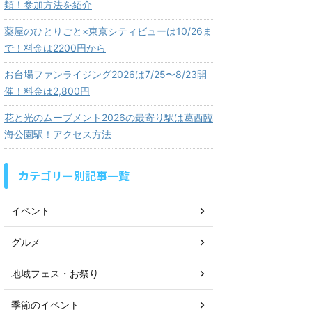
類！参加方法を紹介
薬屋のひとりごと×東京シティビューは10/26ま
で！料金は2200円から
お台場ファンライジング2026は7/25〜8/23開
催！料金は2,800円
花と光のムーブメント2026の最寄り駅は葛西臨
海公園駅！アクセス方法
カテゴリー別記事一覧
イベント
グルメ
地域フェス・お祭り
季節のイベント