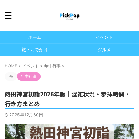
ホーム
イベント
旅・おでかけ
グルメ
HOME
>
イベント
>
年中行事
>
PR
年中行事
熱田神宮初詣2026年版｜混雑状況・参拝時間・
行き方まとめ
2025年12月30日