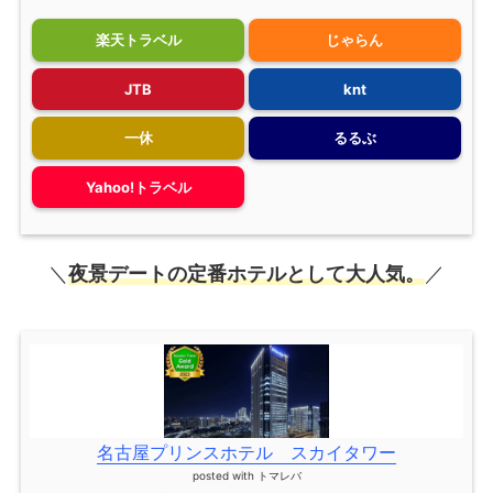
楽天トラベル
じゃらん
JTB
knt
一休
るるぶ
Yahoo!トラベル
＼
夜景デートの定番ホテルとして大人気。
／
名古屋プリンスホテル スカイタワー
posted with
トマレバ