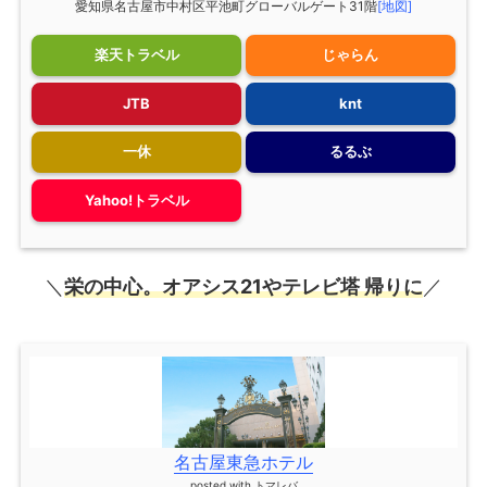
愛知県名古屋市中村区平池町グローバルゲート31階
[地図]
楽天トラベル
じゃらん
JTB
knt
一休
るるぶ
Yahoo!トラベル
＼
栄の中心。オアシス21やテレビ塔 帰りに
／
名古屋東急ホテル
posted with
トマレバ